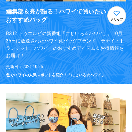
編集部＆亮が語る！ハワイで買いたい
おすすめバッグ
クリップ
BS12 トゥエルビの新番組「にじいろ☆ハワイ」。10月
25日に放送されたハワイ発バッグブランド「ラナイ・ト
ランジット・ハワイ」のおすすめアイテム＆お得情報を
お届け！
更新日：2021.10.25
色でハワイの人気スポットを紹介！「にじいろ☆ハワイ」