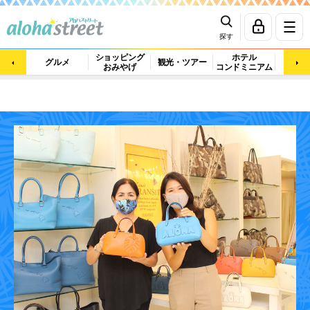
探す
ショッピング
ホテル
ビュ
グルメ
観光・ツアー
おみやげ
コンドミニアム
マッ