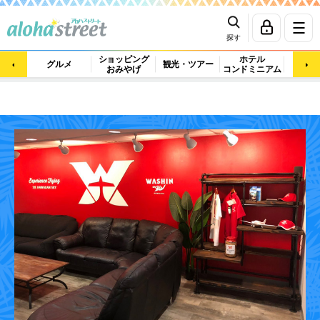
探す
ショッピング
ホテル
ビュ
グルメ
観光・ツアー
おみやげ
コンドミニアム
マッ