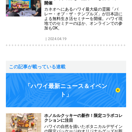
開催
カネオヘにあるハワイ最大級の霊園「バ
レー・オブ・ザ・テンプルズ」が日本語に
よる無料生き活セミナーを開催。ハワイ現
地でのセミナーのほか、オンラインでの参
加もOK。
2024.04.19
この記事が載っている連載
「ハワイ最新ニュース＆イベン
ト」
ホノルルクッキーの新作！限定コラボコレ
クションに注目
ハワイの自然を描いたボタニカルデザイン
の限定パッケージやオリジナルグッズが新