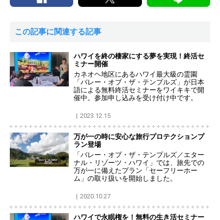
この記事に関連する記事
ハワイを終の棲家にする夢を実現！終活セ
ミナー開催
カネオヘ地区にあるハワイ最大級の霊園
「バレー・オブ・ザ・テンプルズ」が日本
語による無料終活セミナーをワイキキで開
催中。参加申し込みを受け付け中です。
2023.12.15
万が一の時に安心な旅行プロテクションプ
ラン登場
「バレー・オブ・ザ・テンプルズ／エター
ナル・リゾーツ・ハワイ」では、旅先での
万が一に備えたプラン「セーフリーホー
ム」の取り扱いを開始しました。
2020.10.27
ハワイで永眠権を！無料の生き活セミナー