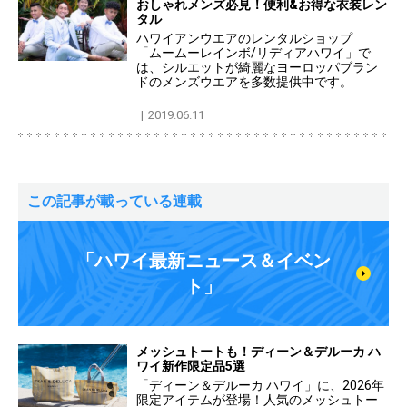
おしゃれメンズ必見！便利&お得な衣装レン
タル
ハワイアンウエアのレンタルショップ
「ムームーレインボ/リディアハワイ」で
は、シルエットが綺麗なヨーロッパブラン
ドのメンズウエアを多数提供中です。
2019.06.11
この記事が載っている連載
「ハワイ最新ニュース＆イベン
ト」
メッシュトートも！ディーン＆デルーカ ハ
ワイ新作限定品5選
「ディーン＆デルーカ ハワイ」に、2026年
限定アイテムが登場！人気のメッシュトー