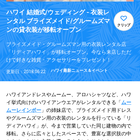
ハワイ 結婚式/ウェディング - 衣装レ
ンタル ブライズメイド/グルームズマ
クリップ
ンの貸衣装が移転オープン
ブライズメイド・グルームズマン用の衣装レンタル店
「リディアハワイ」が移転オープン。今なら来店しただ
けで好きな雑貨・アクセサリーをプレゼント！
ハワイ最新ニュース＆イベント
更新日：2018.06.22
ハワイアンドレスやムームー、アロハシャツなど、ハワ
イ挙式向けのハワイアンウエアがレンタルできる「
ムー
ムーレインボー
」の姉妹店で、ブライズメイド用ドレス
やグルームズマン用の衣装のレンタルを行っている「リ
ディアハワイ」が、今まで営業していた同じ建物の内で
移転。さらに広々としたスペースで、豊富な選択肢の中