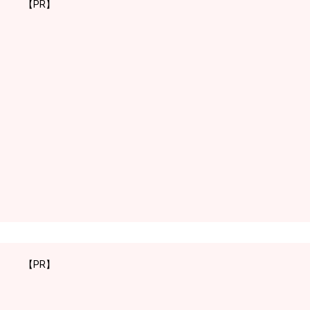
【PR】
【PR】