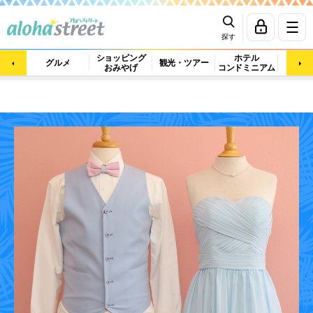
探す
ショッピング
ホテル
ビュ
グルメ
観光・ツアー
おみやげ
コンドミニアム
マッ