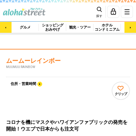
探す
ショッピング
ホテル
ビュ
グルメ
観光・ツアー
おみやげ
コンドミニアム
マッ
ムームーレインボー
MUUMUU RAINBOW
住所・営業時間
クリップ
コロナを機にマスクやハワイアンファブリックの発売を
開始！ウエブで日本からも注文可