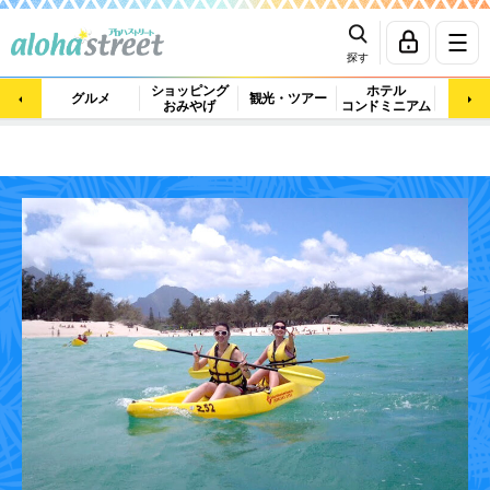
探す
ショッピング
ホテル
ビュ
グルメ
観光・ツアー
おみやげ
コンドミニアム
マッ