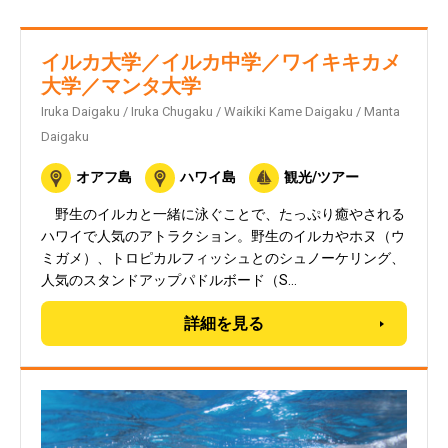
イルカ大学／イルカ中学／ワイキキカメ
大学／マンタ大学
Iruka Daigaku / Iruka Chugaku / Waikiki Kame Daigaku / Manta
Daigaku
オアフ島
ハワイ島
観光/ツアー
野生のイルカと一緒に泳ぐことで、たっぷり癒やされる
ハワイで人気のアトラクション。野生のイルカやホヌ（ウ
ミガメ）、トロピカルフィッシュとのシュノーケリング、
人気のスタンドアップパドルボード（S…
詳細を見る