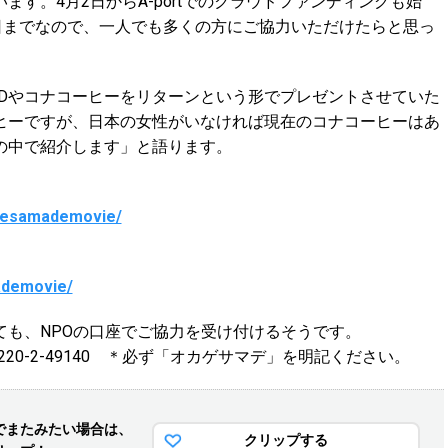
す。4月2日からA-portでのクラウドファンディングも始
日までなので、一人でも多くの方にご協力いただけたらと思っ
VDやコナコーヒーをリターンという形でプレゼントさせていた
ヒーですが、日本の女性がいなければ現在のコナコーヒーはあ
の中で紹介します」と語ります。
agesamademovie/
ademovie/
ても、NPOの口座でご協力を受け付けるそうです。
20-2-49140 ＊必ず「オカゲサマデ」を明記ください。
でまた
みたい場合は、
クリップする