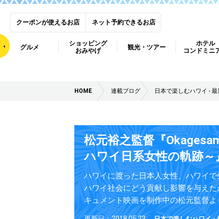
クーポンが使えるお店
ネット予約できるお店
ショッピング
ホテル
グルメ
観光・ツアー
おみやげ
コンドミニ
HOME
連載ブログ
日本で楽しむハワイ - 
松元裕之監督『Okagesama
ハワイ日系女性の軌跡～
ハワイに渡った日本人女性、ハワイで
ハワイ社会にどう貢献し影響を与えた
キュメント映画を制作中の松元監督よ
更新日：2018.05.23
日本で楽しむハワイ -