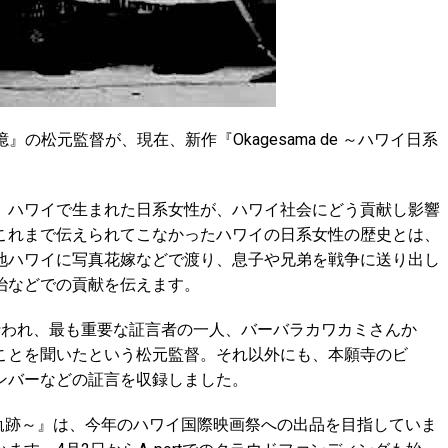
の記憶』の松元監督が、現在、新作『Okagesama de ～ハワイ日系
、ハワイで生まれた日系女性が、ハワイ社会にどう貢献し影響
これまで伝えられてこなかったハワイの日系女性の歴史とは、
地ハワイに写真花嫁などで渡り、息子や兄弟を戦争に送り出し
治などでの貢献を伝えます。
行われ、最も重要な証言者の一人、バーバラカワカミさんか
ことを聞いたという松元監督。それ以外にも、本願寺のビ
ンバーなどの証言を収録しました。
軌跡
～』は、今年のハワイ国際映画祭への出品を目指していま