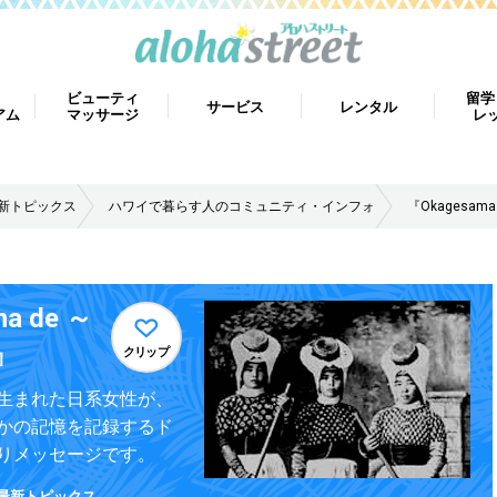
ビューティ
留学
サービス
レンタル
アム
マッサージ
レ
最新トピックス
ハワイで暮らす人のコミュニティ・インフォ
『Okagesa
 de ～
』
クリップ
生まれた日系女性が、
かの記憶を記録するド
りメッセージです。
 最新トピックス