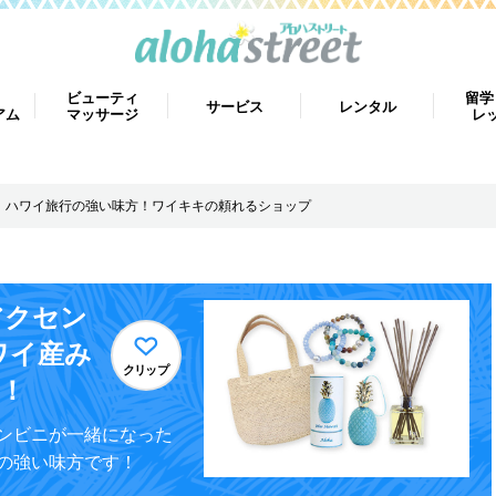
ビューティ
留学
サービス
レンタル
アム
マッサージ
レ
ハワイ旅行の強い味方！ワイキキの頼れるショップ
アクセン
ワイ産み
クリップ
！
ンビニが一緒になった
の強い味方です！