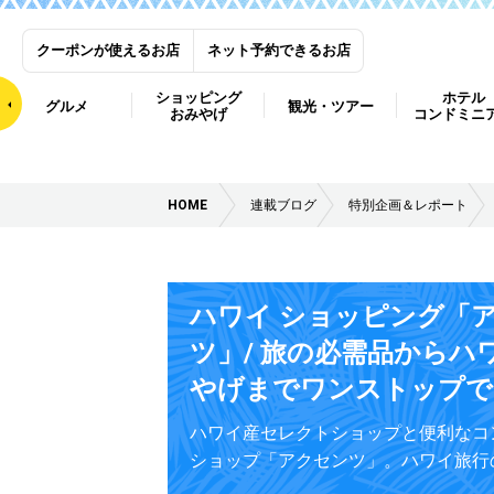
クーポンが使えるお店
ネット予約できるお店
ショッピング
ホテル
グルメ
観光・ツアー
おみやげ
コンドミニ
HOME
連載ブログ
特別企画＆レポート
ハワイ ショッピング「
ツ」/ 旅の必需品からハ
やげまでワンストップで
ハワイ産セレクトショップと便利なコ
ショップ「アクセンツ」。ハワイ旅行