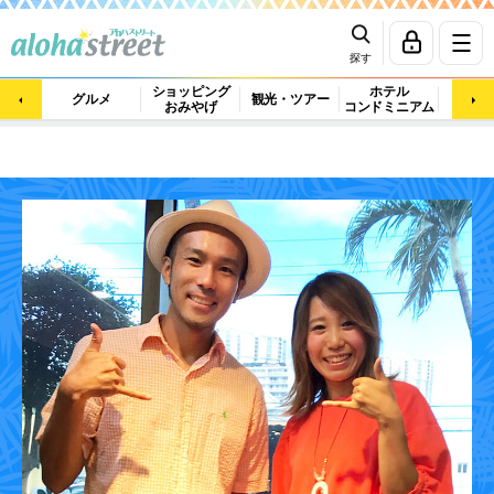
探す
ショッピング
ホテル
ビュ
グルメ
観光・ツアー
おみやげ
コンドミニアム
マッ