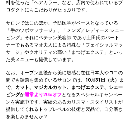
料を使った「ヘアカラー」など、店内で使われているプ
ロダクトにもこだわりがたっぷりです。
サロンではこのほか、予防医学がベースとなっている
「手のツボマッサージ」、「メンズ／レディース シェー
ビング」それにベテラン美容師 であり土田氏のパート
ナーでもあるマオ夫人による特殊な「フェイシャルマッ
サージ」やクオリティの高い「まつげエクステ」といっ
た美メニューも提供しています。
なお、オープン直後から美に敏感な在住日本人やロコの
間でも話題を集めているサロンでは、
10月31日（火）ま
で
、
カット、マジカルカット、まつげエ
クステ、シェー
ビング
が
通常より20%オフ
となるスペシャルキャンペー
ンを実施中です。実績のあるカリスマ・スタイリストが
提供してくれるトップレベルの技術と製品で、自分磨き
を楽しみませんか？