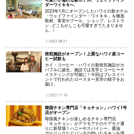
可愛いが溢れる新ホテル、ウェイファイン
ダーワイキキへ
2023年1月にオープンしたハワイの新ホテル
「ウェイファインダー・ワイキキ」を徹底
取材。客室やプール、ショップ、レストラ
ン…どこもかしこも可愛すぎてたまりませ
ん…！
2023.08.21
焙煎施設がオープン！上質なハワイ産コー
ヒー試飲も
カイ・コーヒー・ハワイの新焙煎施設がカ
パフルに誕生。施設では見学とコーヒーテ
イスティングが可能に！今回はプレスイベ
ントで行われたロースター見学の様子をお
届け。
2022.11.16
韓国チキン専門店「キョチョン」ハワイ1号
店がオープン
韓国風チキンが楽しめるチキン専門店
「キョチョン」がアラモアナのケアモク通
りに新登場！ハニーやスパイシー、醤油
ガーリックなどパンチの効いたチキンを堪