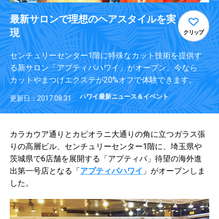
最新サロンで理想のヘアスタイルを実
現
クリップ
センチュリーセンター1階に特殊なカット技術を提供す
る新サロン「アプティパハワイ」がオープン。今なら
カットやまつげエクステが20%オフで体験できます。
ハワイ最新ニュース＆イベント
更新日：2017.08.31
カラカウア通りとカピオラニ大通りの角に立つガラス張
りの高層ビル、センチュリーセンター1階に、埼玉県や
茨城県で6店舗を
展開する「
アプティパ
」待望の海外進
出第一号店となる「
アプティパハワイ
」がオープンしま
した。