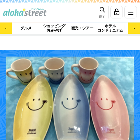
探す
ショッピング
ホテル
ビュ
グルメ
観光・ツアー
おみやげ
コンドミニアム
マッ