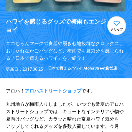
ハワイを感じるグッズで梅雨もエンジ
ョイ
クリップ
ニコちゃんマークの食器や履き心地抜群なクロックス、
おしゃれなかごバッグなど、梅雨でも夏気分を感じられ
る「日本で買えるハワイ」をご紹介！
日本で買えるハワイ AlohaStreet直営店
更新日：2017.06.25
アロハ！
アロハストリートショップ
です。
九州地方が梅雨入りしましたが、いつでも常夏のアロハ
ストリートショップでは、キュートなインテリア小物や
夏向けバッグなど、
カラッと晴れた常夏ハワイ気分を
アップしてくれるグッズを多数入荷しています。
今月