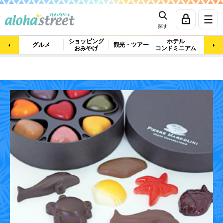
探す
ショッピング
ホテル
ビュ
グルメ
観光・ツアー
おみやげ
コンドミニアム
マッ