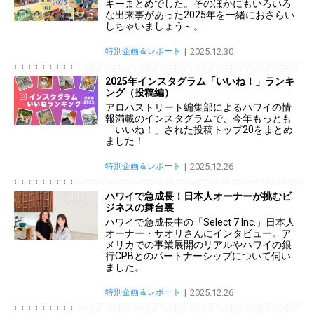
キーまとめでした。そのほかにもいろいろ
な出来事があった2025年を一緒におさらい
しちゃいましょう～。
特別企画＆レポート
2025.12.30
2025年インスタグラム「いいね！」ランキ
ング（投稿編）
アロハストリート編集部によるハワイの情
報満載のインスタグラムで、今年もっとも
「いいね！」された投稿トップ20をまとめ
ました！
特別企画＆レポート
2025.12.26
ハワイで急成長！日本人オーナーが挑むビ
ジネスの舞台裏
ハワイで急成長中の「Select 7 Inc.」日本人
オーナー・サオリさんにインタビュー。ア
メリカでの事業展開のリアルやハワイの銀
行CPBとのパートナーシップについて伺い
ました。
特別企画＆レポート
2025.12.26