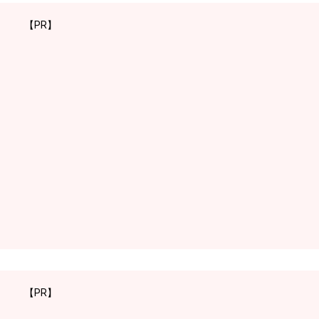
【PR】
【PR】