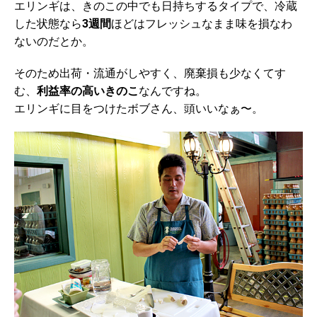
エリンギは、きのこの中でも日持ちするタイプで、冷蔵
した状態なら
3週間
ほどはフレッシュなまま味を損なわ
ないのだとか。
そのため出荷・流通がしやすく、廃棄損も少なくてす
む、
利益率の高いきのこ
なんですね。
エリンギに目をつけたボブさん、頭いいなぁ〜。