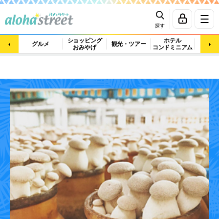
探す
ショッピング
ホテル
ビュ
グルメ
観光・ツアー
おみやげ
コンドミニアム
マッ