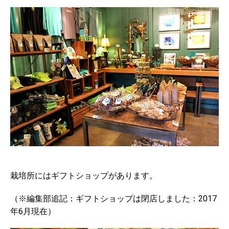
栽培所にはギフトショップがあります。
（
※編集部追記：
ギフトショップは閉店しました：
2017
年
6
月現在）