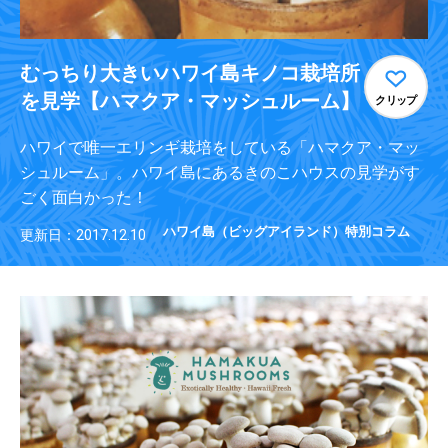
むっちり大きいハワイ島キノコ栽培所
を見学【ハマクア・マッシュルーム】
クリップ
ハワイで唯一エリンギ栽培をしている「ハマクア・マッ
シュルーム」。ハワイ島にあるきのこハウスの見学がす
ごく面白かった！
ハワイ島（ビッグアイランド）特別コラム
更新日：2017.12.10