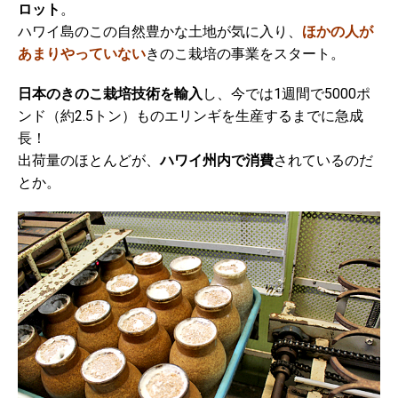
ロット
。
ハワイ島のこの自然豊かな土地が気に入り、
ほかの人が
あまりやっていない
きのこ栽培の事業をスタート。
日本のきのこ栽培技術を輸入
し、今では1週間で5000ポ
ンド（約2.5トン）ものエリンギを生産するまでに急成
長！
出荷量のほとんどが、
ハワイ州内で消費
されているのだ
とか。