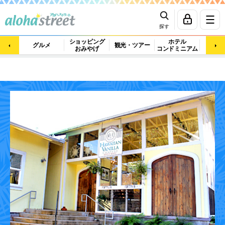
探す
ショッピング
ホテル
ビュ
グルメ
観光・ツアー
おみやげ
コンドミニアム
マッ