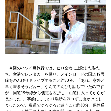
今回のハワイ島旅行では、ヒロ空港に上陸した私た
ち。空港でレンタカーを借り、メインロードの国道19号
線をのんびりドライブすること約30分。「あれ、意外と
早く着きそうだねー」なんてのんびり話していたのです
が、国道19号線から側道を左折し、山道に入ってからが
長かった...。事前にしっかり場所を調べずに出かけてし
まったので、農道でぐるぐると迷うこと約30分。偶然通