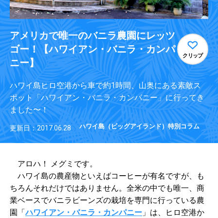
アメリカで唯一のバニラ農園にレッツ
ゴー！【ハワイアン・バニラ・カンパ
クリップ
ニー】
ハワイ島ヒロ空港から車で約1時間、山奥にある素敵ス
ポット「ハワイアン・バニラ・カンパニー」に行ってき
ました〜！
ハワイ島（ビッグアイランド）特別コラム
更新日：2017.06.28
アロハ！ メグミです。
ハワイ島の農産物といえばコーヒーが有名ですが、も
ちろんそれだけではありません。全米の中でも唯一、商
業ベースでバニラビーンズの栽培を専門に行っている農
園「
ハワイアン・バニラ・カンパニー
」は、ヒロ空港か