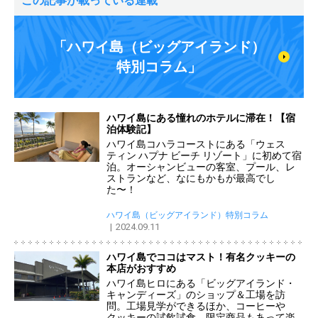
この記事が載っている連載
「ハワイ島（ビッグアイランド）
特別コラム」
ハワイ島にある憧れのホテルに滞在！【宿
泊体験記】
ハワイ島コハラコーストにある「ウェス
ティン ハプナ ビーチ リゾート」に初めて宿
泊。オーシャンビューの客室、プール、レ
ストランなど、なにもかもが最高でし
た〜！
ハワイ島（ビッグアイランド）特別コラム
2024.09.11
ハワイ島でココはマスト！有名クッキーの
本店がおすすめ
ハワイ島ヒロにある「ビッグアイランド・
キャンディーズ」のショップ＆工場を訪
問。工場見学ができるほか、コーヒーや
クッキーの試飲試食、限定商品もあって楽