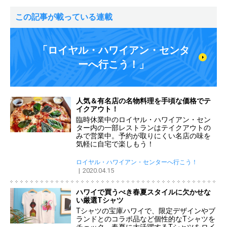
この記事が載っている連載
「ロイヤル・ハワイアン・センタ
ーへ行こう！」
人気＆有名店の名物料理を手頃な価格でテ
イクアウト！
臨時休業中のロイヤル・ハワイアン・セン
ター内の一部レストランはテイクアウトの
みで営業中。予約が取りにくい名店の味を
気軽に自宅で楽しもう！
ロイヤル・ハワイアン・センターへ行こう！
2020.04.15
ハワイで買うべき春夏スタイルに欠かせな
い厳選Tシャツ
Tシャツの宝庫ハワイで、限定デザインやブ
ランドとのコラボ品など個性的なTシャツを
チェック。春夏に大活躍するTシャツをロイ