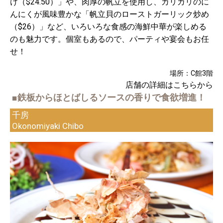
け（$24.50）」や、肉厚の帆立を使用し、カリカリのに
んにくが風味豊かな「帆立貝のローストガーリック炒め
（$26）」など、いろいろな食感の海鮮中華が楽しめる
のも魅力です。個室もあるので、パーティや宴会もお任
せ！
場所：C館3階
店舗の詳細はこちらから
■鉄板からほとばしるソースの香りで食欲増進！
千房
Okonomiyaki Chibo