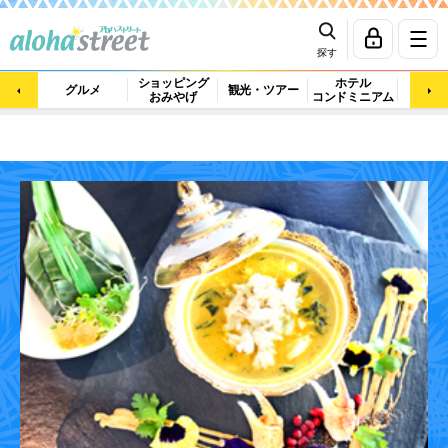
探す
ショッピング
ホテル
ビュ
グルメ
観光・ツアー
おみやげ
コンドミニアム
マッ