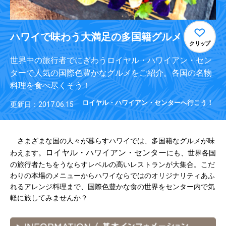
ハワイで味わう大満足の多国籍グルメ
クリップ
世界中の旅行者でにぎわうロイヤル・ハワイアン・セン
ターで人気の国際色豊かなグルメをご紹介。各国の名物
料理を食べ尽くそう！
ロイヤル・ハワイアン・センターへ行こう！
更新日：2017.06.15
さまざまな国の人々が暮らすハワイでは、多国籍なグルメが味
ロイヤル・ハワイアン・センター
わえます。
にも、世界各国
の旅行者たちをうならすレベルの高いレストランが大集合。こだ
わりの本場のメニューからハワイならではのオリジナリティあふ
れるアレンジ料理まで、国際色豊かな食の世界をセンター内で気
軽に旅してみませんか？