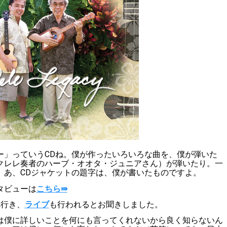
ー」っていうCDね。僕が作ったいろいろな曲を、僕が弾いた
クレレ奏者のハーブ・オオタ・ジュニアさん）が弾いたり。一
。あ、
CD
ジャケットの題字は、僕が書いたものですよ。
タビューは
こちら⇛
へ行き、
ライブ
も行われるとお聞きしました。
は僕に詳しいことを何にも言ってくれないから良く知らないん