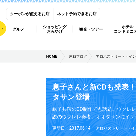
クーポンが使えるお店
ネット予約できるお店
ショッピング
ホテル
グルメ
観光・ツアー
おみやげ
コンドミニ
HOME
連載ブログ
アロハストリート・イン
息子さんと新CDも発表
タサン登場
親子共演のCD制作でも話題。ウクレ
説のウクレレ奏者、オオタサンにイン
更新日：2017.06.14
アロハストリート・イ