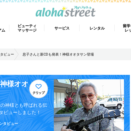
ビューティ
留学
サービス
レンタル
アム
マッサージ
レ
タビュー
息子さんと新CDも発表！神様オオタサン登場
！神様オオ
クリップ
レの神様とも呼ばれる伝
タビューしました！
ンタビュー