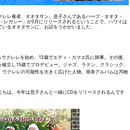
レレ奏者、オオタサン。息子さんであるハーブ・オオタ・
レ・レガシー」が3月にリリースされるということで、ハワイは
ているオオタサンに、お話をうかがいました。
からウクレレを始め、12歳でエディ・カマエ氏に師事。その後、
の奏法を確立し15歳でプロデビュー。ジャズ、ラテン、クラシック、
、ウクレレの可能性を大きく広げた人物。発表アルバムは70枚
にちは。今年は息子さんと一緒に
CD
をリリースされるんです