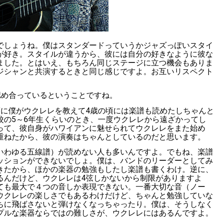
でしょうね。僕はスタンダードっていうかジャズっぽいスタイ
が好き。スタイルが違うから、彼には自分の好きなように彼な
ました。とはいえ、もちろん同じステージに立つ機会もありま
ジシャンと共演するときと同じ感じですよ。お互いリスペクト
認め合っているということですね。
頃に僕がウクレレを教えて
4
歳の頃には楽譜も読めたしちゃんと
校の
5
～
6
年生くらいのとき、一度ウクレレから遠ざかってし
って、彼自身がハワイアンに魅せられてウクレレをまた始め
重ねたから、彼の演奏はちゃんとしているのだと思います。
いわゆる五線譜）が読めない人も多いんですよ。でもね、楽譜
ッションができないでしょ。僕は、バンドのリーダーとしてみ
きたから、ほかの楽器の勉強もしたし楽譜も書くわけ。逆に、
るんだけど、ウクレレは
4
弦しかないから制限がありますよ
ても最大で４つの音しか表現できない。
一番大切な音（ノー
ウクレレの楽しさでもあるわけだけど、ちゃんと勉強していな
ちに飛ばさないと弾けなくなっちゃったり。僕は、そうしなく
プルな楽器ならではの難しさが、ウクレレにはあるんですよ。