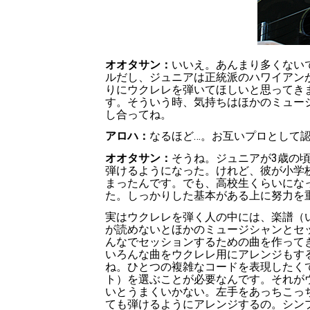
オオタサン：
いいえ。あんまり多くない
ルだし、ジュニアは正統派のハワイアン
りにウクレレを弾いてほしいと思ってき
す。そういう時、気持ちはほかのミュー
し合ってね。
アロハ：
なるほど…。お互いプロとして
オオタサン：
そうね。ジュニアが
3
歳の
弾けるようになった。けれど、彼が小学
まったんです。でも、高校生くらいにな
た。しっかりした基本がある上に努力を
実はウクレレを弾く人の中には、楽譜（
が読めないとほかのミュージシャンとセ
んなでセッションするための曲を作って
いろんな曲をウクレレ用にアレンジもす
ね。ひとつの複雑なコードを表現したく
ト）を選ぶことが必要なんです。それが
いとうまくいかない。左手をあっちこっ
ても弾けるようにアレンジするの。シン