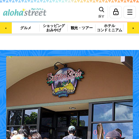
探す
ショッピング
ホテル
ビュ
グルメ
観光・ツアー
おみやげ
コンドミニアム
マッ