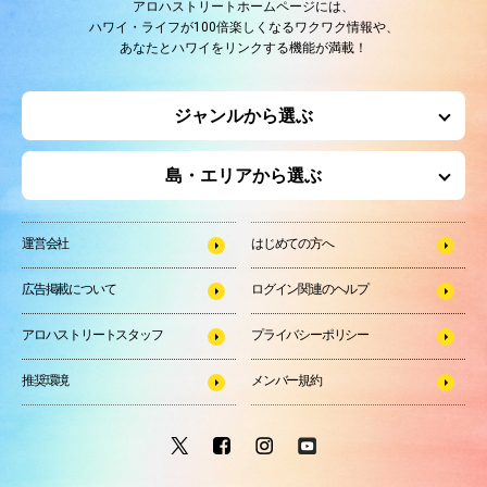
アロハストリートホームページには、
ハワイ・ライフが100倍楽しくなるワクワク情報や、
あなたとハワイをリンクする機能が満載！
ジャンルから選ぶ
島・エリアから選ぶ
運営会社
はじめての方へ
広告掲載について
ログイン関連のヘルプ
アロハストリートスタッフ
プライバシーポリシー
推奨環境
メンバー規約