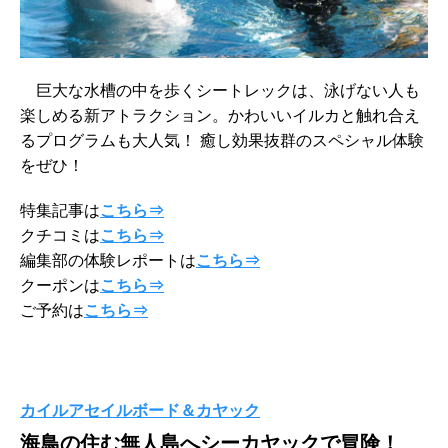
巨大な水槽の中を歩くシートレックは、泳げない人も
楽しめる新アトラクション。かわいいイルカと触れ合え
るプログラムも大人気！ 癒し効果抜群のスペシャル体験
をぜひ！
特集記事は
こちら⇒
クチコミは
こちら⇒
編集部の体験レポートは
こちら⇒
クーポンは
こちら⇒
ご予約は
こちら⇒
カイルアセイルボード＆カヤック
海鳥の住む無人島へシーカヤックで冒険！