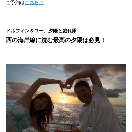
ご予約は
こちら⇒
ドルフィン＆ユー、夕陽と戯れ隊
西の海岸線に沈む最高の夕陽は必見！