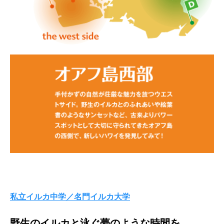
私立イルカ中学／名門イルカ大学
野生のイルカと泳ぐ夢のような時間を