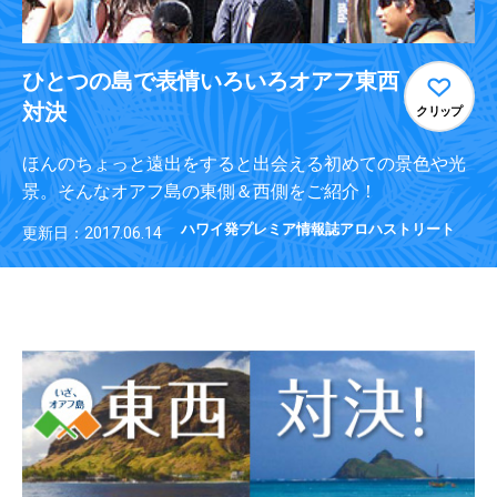
ひとつの島で表情いろいろオアフ東西
対決
クリップ
ほんのちょっと遠出をすると出会える初めての景色や光
景。そんなオアフ島の東側＆西側をご紹介！
ハワイ発プレミア情報誌アロハストリート
更新日：2017.06.14