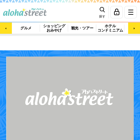
探す
ショッピング
ホテル
ビュ
グルメ
観光・ツアー
おみやげ
コンドミニアム
マッ