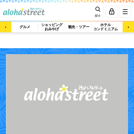
探す
ショッピング
ホテル
ビュ
グルメ
観光・ツアー
おみやげ
コンドミニアム
マッ