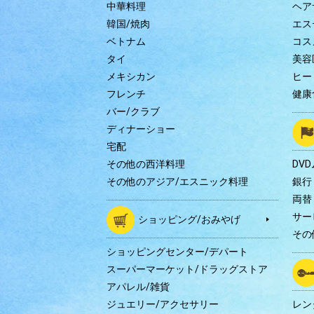
中華料理
ヘア
韓国/焼肉
エス
ベトナム
コス
タイ
美容
メキシカン
ヒー
フレンチ
健康
バー/クラブ
ディナーショー
宅配
その他の西洋料理
DV
その他のアジア/エスニック料理
銀行
両替
サー
ショッピング/おみやげ
その
ショッピングセンター/デパート
スーパーマーケット/ドラッグストア
アパレル/雑貨
ジュエリー/アクセサリー
レン