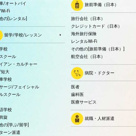
車/オートバイ
旅前準備（日本）
Wi-Fi
他の[レンタル]
旅行会社（日本）
クレジットカード（日本）
海外旅行保険
留学/学校/レッスン
レンタルWi-Fi
学校
その他の[旅前準備（日本）]
スクール
航空会社（日本）
イアン・カルチャー
/短大
病院・ドクター
車学校
サージ/フェイシャル
医者
ルスクール
歯科医
医療サービス
語学校
斡旋
就職・人材派遣
他の[学ぶ/留学]
ターン派遣