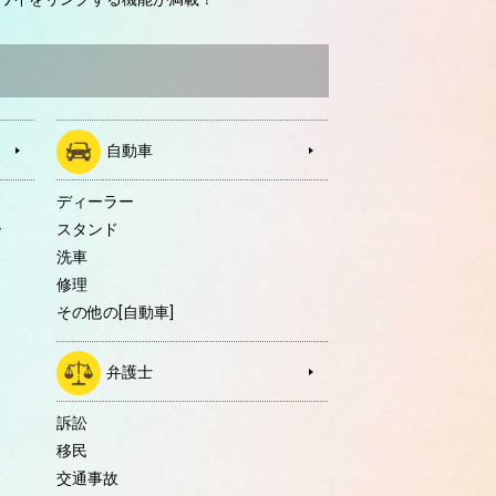
自動車
ディーラー
ー
スタンド
洗車
修理
その他の[自動車]
弁護士
訴訟
移民
交通事故