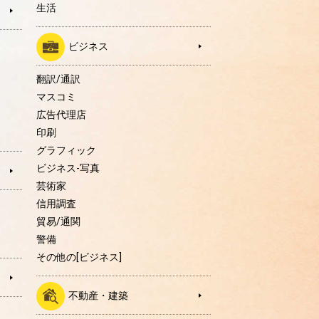
生活
ビジネス
翻訳/通訳
マスコミ
広告代理店
印刷
グラフィック
ビジネス-写真
芸術家
信用調査
貿易/通関
警備
その他の[ビジネス]
不動産・建築