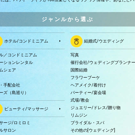
ジャンルから選ぶ
ホテル/コンドミニアム
結婚式/ウエディング
ル／コンドミニアム
写真
ーションレンタル
催行会社/ウェディングプランナ
ムシェア
国際結婚
B
フラワーブーケ
・手配会社
ヘアメイク/着付け
ーズ（島巡り）
パーティー/宴会場
式場/教会
ジュエリー/ドレス/贈り物
ビューティ/マッサージ
リムジン
サージ/ロミロミ
ブライダル・スパ
ルサロン
その他の[ウェディング]