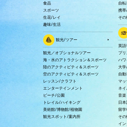
食品
自転
スポーツ
携帯/
生花/レイ
その
趣味/生活
観光/ツアー
英語
観光／オプショナルツアー
プリ
海・水のアトラクション＆スポーツ
ハワ
陸のアクティビティ＆スポーツ
大学
空のアクティビティ＆スポーツ
自動
レッスン/クラフト
マッ
エンターテインメント
ネイ
ビーチ/公園
音楽
トレイル/ハイキング
日本
美術館/博物館/植物園
留学
観光スポット/案内所
その
イン