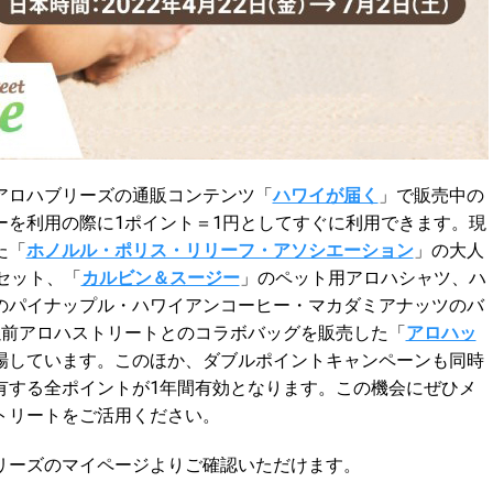
アロハブリーズの通販コンテンツ「
ハワイが届く
」で販売中の
ーを利用の際に1ポイント＝1円としてすぐに利用できます。現
た「
ホノルル・ポリス・リリーフ・アソシエーション
」の大人
セット、「
カルビン＆スージー
」のペット用アロハシャツ、ハ
のパイナップル・ハワイアンコーヒー・マカダミアナッツのバ
以前アロハストリートとのコラボバッグを販売した「
アロハッ
場しています。このほか、ダブルポイントキャンペーンも同時
有する全ポイントが1年間有効となります。この機会にぜひメ
トリートをご活用ください。
リーズのマイページよりご確認いただけます。