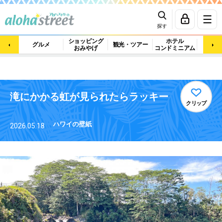
探す
ショッピング
ホテル
ビュ
グルメ
観光・ツアー
おみやげ
コンドミニアム
マッ
滝にかかる虹が見られたらラッキー
クリップ
ハワイの壁紙
2026.05.18