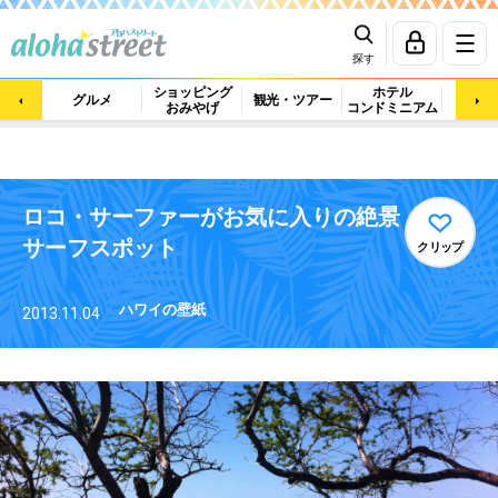
探す
ショッピング
ホテル
ビュ
グルメ
観光・ツアー
おみやげ
コンドミニアム
マッ
ロコ・サーファーがお気に入りの絶景
サーフスポット
クリップ
ハワイの壁紙
2013.11.04