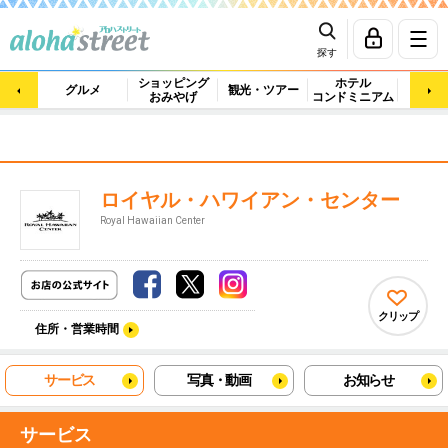
探す
ショッピング
ホテル
ビュ
グルメ
観光・ツアー
おみやげ
コンドミニアム
マッ
ロイヤル・ハワイアン・センター
Royal Hawaiian Center
クリップ
住所・営業時間
サービス
写真・動画
お知らせ
サービス