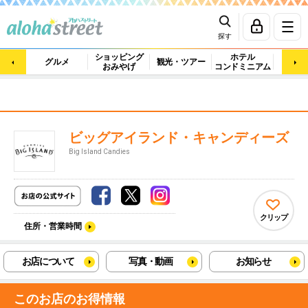
探す
ショッピング
ホテル
ビュ
グルメ
観光・ツアー
おみやげ
コンドミニアム
マッ
ビッグアイランド・キャンディーズ
Big Island Candies
クリップ
住所・営業時間
お店について
写真・動画
お知らせ
このお店のお得情報