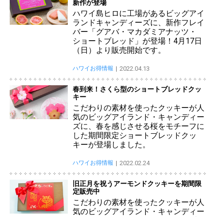
新作が登場
ハワイ島ヒロに工場があるビッグアイ
ランドキャンディーズに、新作フレイ
バー「グアバ・マカダミアナッツ・
ショートブレッド」が登場！4月17日
（日）より販売開始です。
ハワイお得情報
2022.04.13
春到来！さくら型のショートブレッドクッ
キー
こだわりの素材を使ったクッキーが人
気のビッグアイランド・キャンディー
ズに、春を感じさせる桜をモチーフに
した期間限定ショートブレッドクッ
キーが登場しました。
ハワイお得情報
2022.02.24
旧正月を祝うアーモンドクッキーを期間限
定販売中
こだわりの素材を使ったクッキーが人
気のビッグアイランド・キャンディー