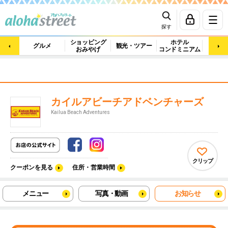
探す
ショッピング
ホテル
ビュ
グルメ
観光・ツアー
おみやげ
コンドミニアム
マッ
カイルアビーチアドベンチャーズ
Kailua Beach Adventures
クリップ
クーポンを見る
住所・営業時間
メニュー
写真・動画
お知らせ