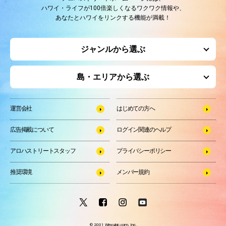
ハワイ・ライフが100倍楽しくなるワクワク情報や、
あなたとハワイをリンクする機能が満載！
ジャンルから選ぶ
島・エリアから選ぶ
運営会社
はじめての方へ
広告掲載について
ログイン関連のヘルプ
アロハストリートスタッフ
プライバシーポリシー
推奨環境
メンバー規約
© 2001 Wincubic.com, Inc.