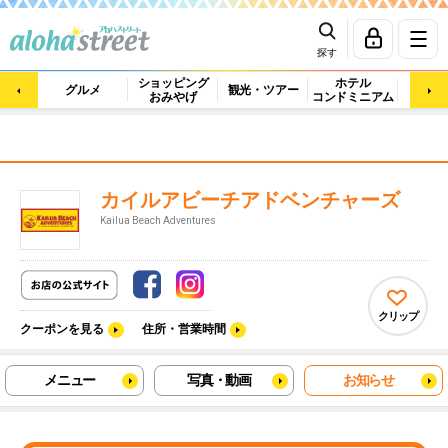
探す
ショッピング
ホテル
ビュ
グルメ
観光・ツアー
おみやげ
コンドミニアム
マッ
カイルアビーチアドベンチャーズ
Kailua Beach Adventures
クリップ
クーポンを見る
住所・営業時間
メニュー
写真・動画
お知らせ