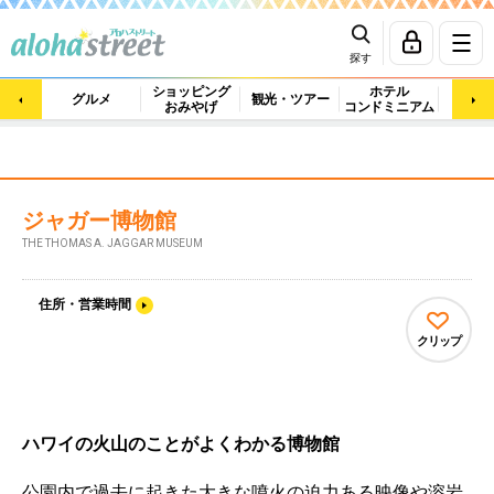
探す
ショッピング
ホテル
ビュ
グルメ
観光・ツアー
おみやげ
コンドミニアム
マッ
ジャガー博物館
THE THOMAS A. JAGGAR MUSEUM
住所・営業時間
クリップ
ハワイの火山のことがよくわかる博物館
公園内で過去に起きた大きな噴火の迫力ある映像や溶岩