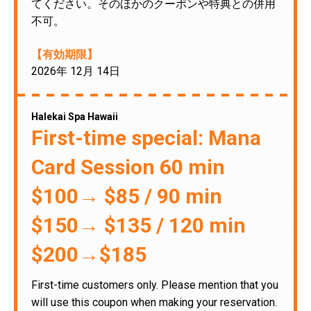
てください。そのほかのクーポンや特典との併用
不可。
【有効期限】
2026年 12月 14日
Halekai Spa Hawaii
First-time special: Mana
Card Session 60 min
$100→ $85 / 90 min
$150→ $135 / 120 min
$200→$185
First-time customers only. Please mention that you
will use this coupon when making your reservation.