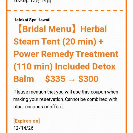
2026年 12月 14日
Halekai Spa Hawaii
【Bridal Menu】Herbal
Steam Tent (20 min) +
Power Remedy Treatment
(110 min) Included Detox
Balm $335 → $300
Please mention that you will use this coupon when
making your reservation. Cannot be combined with
other coupons or offers.
[Expires on]
12/14/26