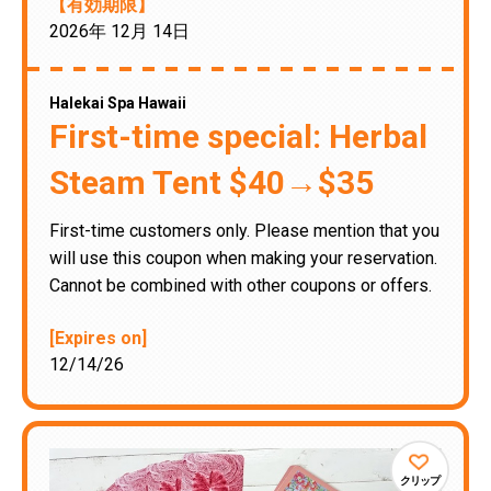
【有効期限】
2026年 12月 14日
Halekai Spa Hawaii
First-time special: Herbal
Steam Tent $40→$35
First-time customers only. Please mention that you
will use this coupon when making your reservation.
Cannot be combined with other coupons or offers.
[Expires on]
12/14/26
クリップ