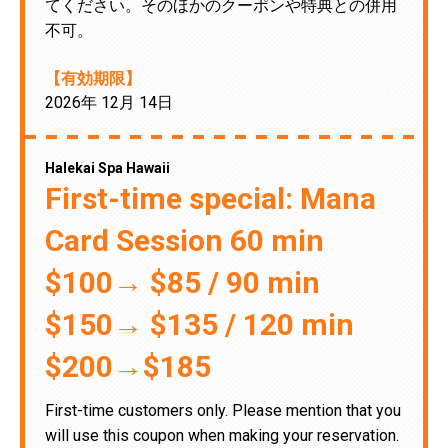
てください。そのほかのクーポンや特典との併用
不可。
【有効期限】
2026年 12月 14日
Halekai Spa Hawaii
First-time special: Mana
Card Session 60 min
$100→ $85 / 90 min
$150→ $135 / 120 min
$200→$185
First-time customers only. Please mention that you
will use this coupon when making your reservation.