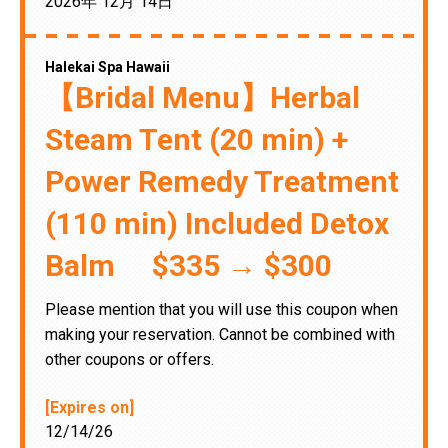
2026年 12月 14日
Halekai Spa Hawaii
【Bridal Menu】Herbal
Steam Tent (20 min) +
Power Remedy Treatment
(110 min) Included Detox
Balm $335 → $300
Please mention that you will use this coupon when
making your reservation. Cannot be combined with
other coupons or offers.
[Expires on]
12/14/26