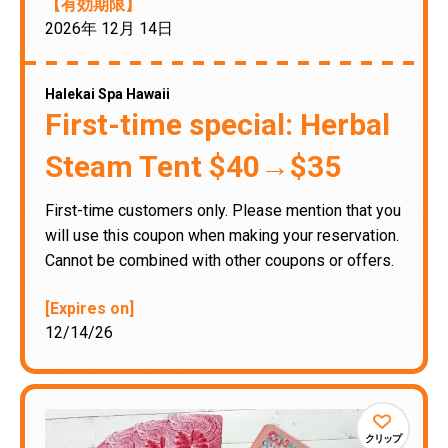
【有効期限】
2026年 12月 14日
Halekai Spa Hawaii
First-time special: Herbal
Steam Tent $40→$35
First-time customers only. Please mention that you
will use this coupon when making your reservation.
Cannot be combined with other coupons or offers.
[Expires on]
12/14/26
クリップ