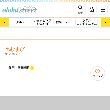
探す
ショッピング
ホテル
ビュ
グルメ
観光・ツアー
おみやげ
コンドミニアム
マッ
七むすび
Nana Musubi
住所・営業時間
クリップ