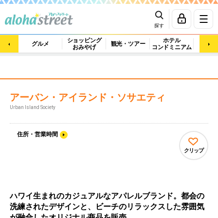
探す
ショッピング
ホテル
ビュ
グルメ
観光・ツアー
おみやげ
コンドミニアム
マッ
アーバン・アイランド・ソサエティ
Urban Island Society
住所・営業時間
クリップ
ハワイ生まれのカジュアルなアパレルブランド。都会の
洗練されたデザインと、ビーチのリラックスした雰囲気
が融合したオリジナル商品を販売。