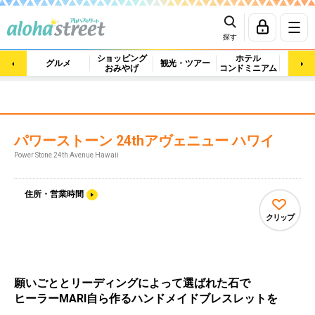
探す
ショッピング
ホテル
ビュ
グルメ
観光・ツアー
おみやげ
コンドミニアム
マッ
パワーストーン 24thアヴェニュー ハワイ
Power Stone 24th Avenue Hawaii
住所・営業時間
クリップ
願いごととリーディングによって選ばれた石で
ヒーラーMARI自ら作るハンドメイドブレスレットを