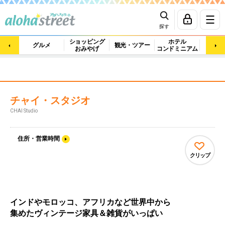
探す
ショッピング
ホテル
ビュ
グルメ
観光・ツアー
おみやげ
コンドミニアム
マッ
チャイ・スタジオ
CHAI Studio
住所・営業時間
クリップ
インドやモロッコ、アフリカなど世界中から
集めたヴィンテージ家具＆雑貨がいっぱい