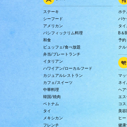
ステーキ
ホテ
シーフード
バケ
アメリカン
タイ
パシフィックリム料理
B＆
和食
予約
ビュッフェ/食べ放題
クル
弁当/プレートランチ
イタリアン
ハワイアン/ローカルフード
カジュアルレストラン
マッ
カフェ/スイーツ
ネイ
中華料理
ヘア
韓国/焼肉
エス
ベトナム
コス
タイ
美容
メキシカン
ヒー
フレンチ
健康