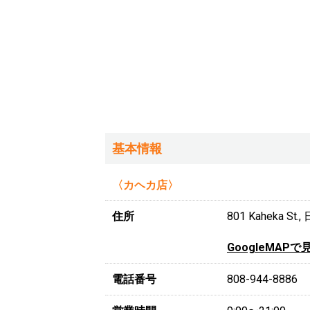
基本情報
〈カヘカ店〉
住所
801 Kaheka S
GoogleMAPで
電話番号
808-944-8886