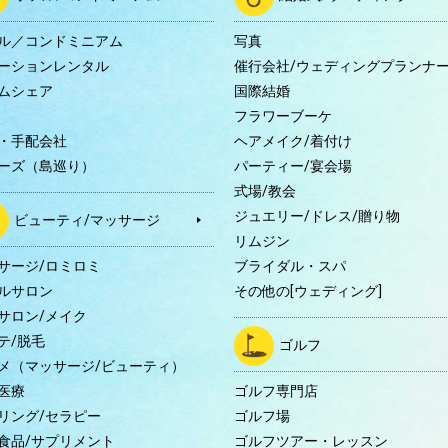
ル／コンドミニアム
写真
ーションレンタル
催行会社/ウェディングプランナ
ムシェア
国際結婚
B
フラワーブーケ
・手配会社
ヘアメイク/着付け
ーズ（島巡り）
パーティー/宴会場
式場/教会
ジュエリー/ドレス/贈り物
ビューティ/マッサージ
リムジン
サージ/ロミロミ
ブライダル・スパ
ルサロン
その他の[ウェディング]
サロン/メイク
テ/脱毛
ゴルフ
メ（マッサージ/ビューティ）
医療
ゴルフ専門店
リング/セラピー
ゴルフ場
食品/サプリメント
ゴルフツアー・レッスン