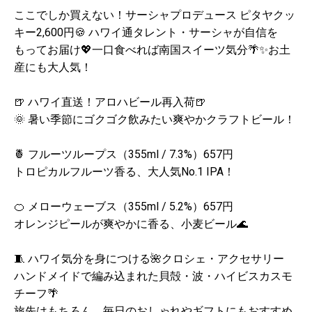
ここでしか買えない！サーシャプロデュース ピタヤクッ
キー2,600円🍪 ハワイ通タレント・サーシャが自信を
もってお届け💖一口食べれば南国スイーツ気分🌴✨お土
産にも大人気！
🍺 ハワイ直送！アロハビール再入荷🍺
🌞 暑い季節にゴクゴク飲みたい爽やかクラフトビール！
🍍 フルーツループス（355ml / 7.3%）657円
トロピカルフルーツ香る、大人気No.1 IPA！
🍊 メローウェーブス（355ml / 5.2%）657円
オレンジピールが爽やかに香る、小麦ビール🌊
🧵 ハワイ気分を身につける🌺クロシェ・アクセサリー
ハンドメイドで編み込まれた貝殻・波・ハイビスカスモ
チーフ🌴
旅先はもちろん、毎日のおしゃれやギフトにもおすすめ