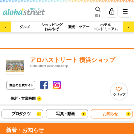
探す
ショッピング
ホテル
ビュ
グルメ
観光・ツアー
おみやげ
コンドミニアム
マッ
アロハストリート 横浜ショップ
aloha street Yokohama Shop
クリップ
住所・営業時間
プロダクツ
写真・動画
お知らせ
新着・お知らせ