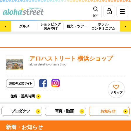
探す
ショッピング
ホテル
ビュ
グルメ
観光・ツアー
おみやげ
コンドミニアム
マッ
アロハストリート 横浜ショップ
aloha street Yokohama Shop
クリップ
住所・営業時間
プロダクツ
写真・動画
お知らせ
新着・お知らせ