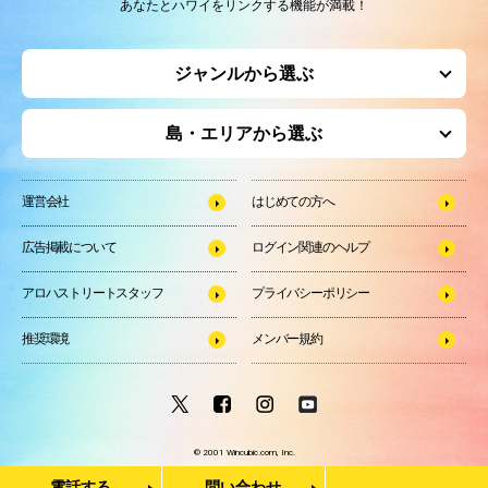
あなたとハワイをリンクする機能が満載！
ジャンルから選ぶ
島・エリアから選ぶ
運営会社
はじめての方へ
広告掲載について
ログイン関連のヘルプ
アロハストリートスタッフ
プライバシーポリシー
推奨環境
メンバー規約
© 2001 Wincubic.com, Inc.
電話する
問い合わせ