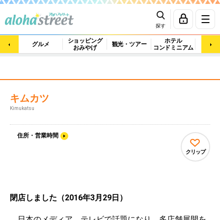
探す
ショッピング
ホテル
ビュ
グルメ
観光・ツアー
おみやげ
コンドミニアム
マッ
キムカツ
Kimukatsu
住所・営業時間
クリップ
閉店しました（2016年3月29日）
日本のメディア、テレビで話題になり、多店舗展開を