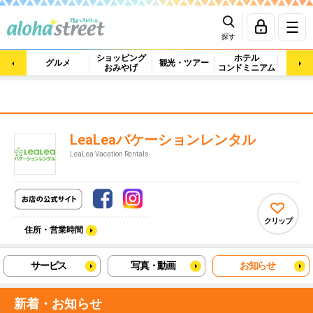
探す
ショッピング
ホテル
ビュ
グルメ
観光・ツアー
おみやげ
コンドミニアム
マッ
LeaLeaバケーションレンタル
LeaLea Vacation Rentals
クリップ
住所・営業時間
サービス
写真・動画
お知らせ
新着・お知らせ