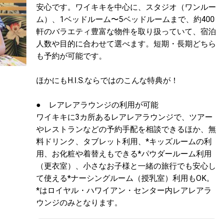
安心です。ワイキキを中心に、スタジオ（ワンルー
ム）、1ベッドルーム〜5ベッドルームまで、約400
軒のバラエティ豊富な物件を取り扱っていて、宿泊
人数や目的に合わせて選べます。短期・長期どちら
も予約が可能です。
ほかにもH.I.S.ならではのこんな特典が！
● レアレアラウンジの利用が可能
ワイキキに3カ所あるレアレアラウンジで、ツアー
やレストランなどの予約手配を相談できるほか、無
料ドリンク、タブレット利用、*キッズルームの利
用、お化粧や着替えもできる*パウダールーム利用
（更衣室）、小さなお子様と一緒の旅行でも安心し
て使える*ナーシングルーム（授乳室）利用もOK。
*はロイヤル・ハワイアン・センター内レアレアラ
ウンジのみとなります。