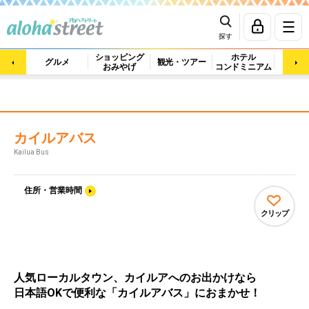
探す
ショッピング
ホテル
ビュ
グルメ
観光・ツアー
おみやげ
コンドミニアム
マッ
カイルアバス
Kailua Bus
住所・営業時間
クリップ
人気ローカルタウン、カイルアへのお出かけなら
日本語OKで便利な「カイルアバス」におまかせ！