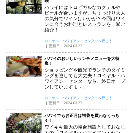
喫
ハワイにはトロピカルなカクテルや
ビールが合いますが、ちょっぴり大人
の気分でワインはいかが？今回はワイ
ンに合うお料理とレストランを一挙ご
紹介！
ロイヤル・ハワイアン・センターへ行こう！
更新日：2024.03.27
ハワイのおいしいランチメニューを大特
集！
ショッピングや観光でランチのタイミ
ングを逃しても大丈夫！ロイヤル・ハ
ワイアン・センターなら、終日オープ
ンしていますよ～。
ロイヤル・ハワイアン・センターへ行こう！
更新日：2024.03.27
ハワイでもお正月は福袋を買わなくっち
ゃ！
ワイキキ最大の複合施設としておなじ
みの「ロイヤル・ハワイアン・セン