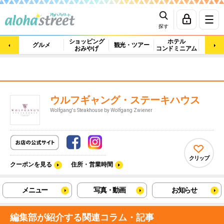
探す
ショッピング
ホテル
ビュ
グルメ
観光・ツアー
おみやげ
コンドミニアム
マッ
ウルフギャング・ステーキハウス
Wolfgang's Steakhouse by Wolfgang Zwiener
クリップ
クーポンを見る
住所・営業時間
メニュー
写真・動画
お知らせ
編集部が紹介する関連コラム・記事