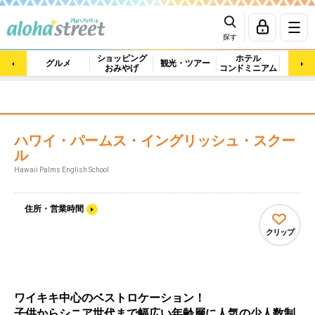
探す
ショッピング
ホテル
ビュ
グルメ
観光・ツアー
おみやげ
コンドミニアム
マッ
ハワイ・パームス・イングリッシュ・スクー
ル
Hawaii Palms English School
住所・営業時間
クリップ
ワイキキ中心のベストロケーション！
子供からシニア世代まで幅広い年齢層に人気の少人数制