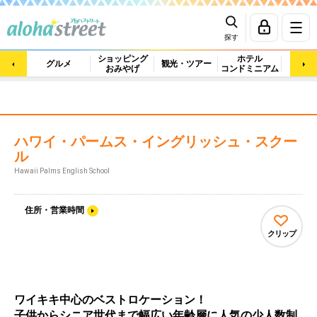
探す
ショッピング
ホテル
ビュ
グルメ
観光・ツアー
おみやげ
コンドミニアム
マッ
ハワイ・パームス・イングリッシュ・スクー
ル
Hawaii Palms English School
住所・営業時間
クリップ
ワイキキ中心のベストロケーション！
子供からシニア世代まで幅広い年齢層に人気の少人数制