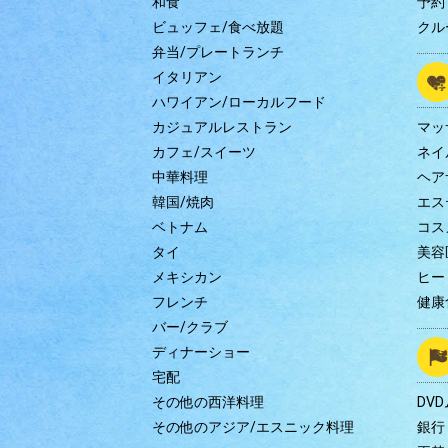
和食
予約
ビュッフェ/食べ放題
クル
弁当/プレートランチ
イタリアン
ハワイアン/ローカルフード
カジュアルレストラン
マッ
カフェ/スイーツ
ネイ
中華料理
ヘア
韓国/焼肉
エス
ベトナム
コス
タイ
美容
メキシカン
ヒー
フレンチ
健康
バー/クラブ
ディナーショー
宅配
その他の西洋料理
DV
その他のアジア/エスニック料理
銀行