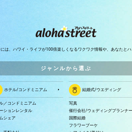
ジには、
ハワイ・ライフが100倍楽しくなるワクワク情報や、
あなたとハ
ジャンルから選ぶ
ホテル/コンドミニアム
結婚式/ウエディング
ル／コンドミニアム
写真
ーションレンタル
催行会社/ウェディングプランナ
ムシェア
国際結婚
B
フラワーブーケ