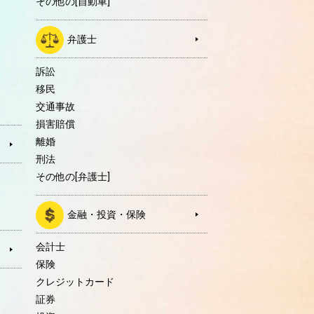
その他の[自動車]
弁護士
訴訟
移民
交通事故
損害賠償
離婚
刑法
その他の[弁護士]
金融・投資・保険
会計士
保険
クレジットカード
証券