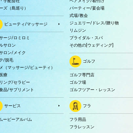
・手配会社
ヘアメイク/着付け
ーズ（島巡り）
パーティー/宴会場
式場/教会
ジュエリー/ドレス/贈り物
ビューティ/マッサージ
リムジン
サージ/ロミロミ
ブライダル・スパ
ルサロン
その他の[ウェディング]
サロン/メイク
テ/脱毛
ゴルフ
メ（マッサージ/ビューティ）
医療
ゴルフ専門店
リング/セラピー
ゴルフ場
食品/サプリメント
ゴルフツアー・レッスン
サービス
フラ
Dムービーアルバム
フラ用品
フラレッスン