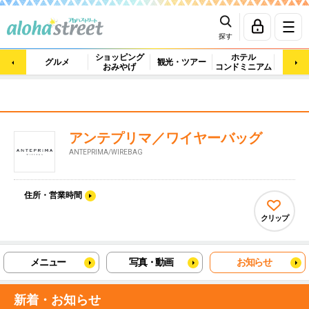
探す
ショッピング
ホテル
ビュ
グルメ
観光・ツアー
おみやげ
コンドミニアム
マッ
アンテプリマ／ワイヤーバッグ
ANTEPRIMA/WIREBAG
住所・営業時間
クリップ
メニュー
写真・動画
お知らせ
新着・お知らせ