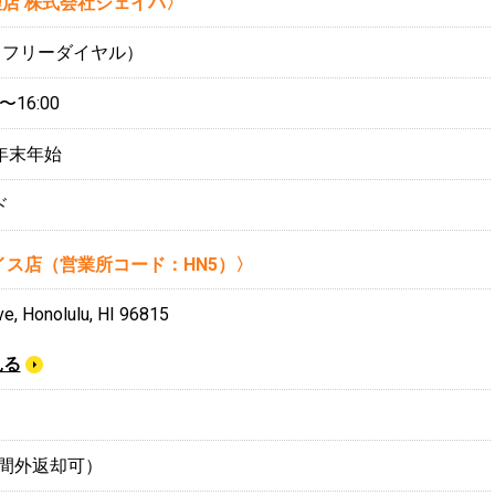
店 株式会社ジェイバ〉
10 （フリーダイヤル）
16:00
年末年始
ド
イス店（営業所コード：HN5）〉
e, Honolulu, HI 96815
見る
（時間外返却可）