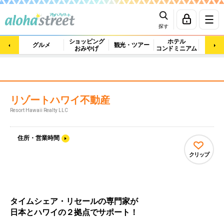
探す
ショッピング
ホテル
ビュ
グルメ
観光・ツアー
おみやげ
コンドミニアム
マッ
リゾートハワイ不動産
Resort Hawaii Realty LLC
住所・営業時間
クリップ
タイムシェア・リセールの専門家が
日本とハワイの２拠点でサポート！