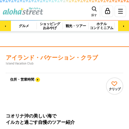
探す
ショッピング
ホテル
ビュ
グルメ
観光・ツアー
おみやげ
コンドミニアム
マッ
アイランド・バケーション・クラブ
Island Vacation Club
住所・営業時間
クリップ
コオリナ沖の美しい海で
イルカと過ごす自慢のツアー紹介