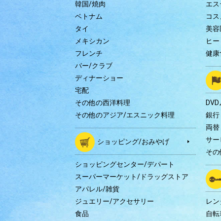
韓国/焼肉
エス
ベトナム
コス
タイ
美容
メキシカン
ヒー
フレンチ
健康
バー/クラブ
ディナーショー
宅配
その他の西洋料理
DV
その他のアジア/エスニック料理
銀行
両替
サー
ショッピング/おみやげ
その
ショッピングセンター/デパート
スーパーマーケット/ドラッグストア
アパレル/雑貨
ジュエリー/アクセサリー
レン
食品
自転