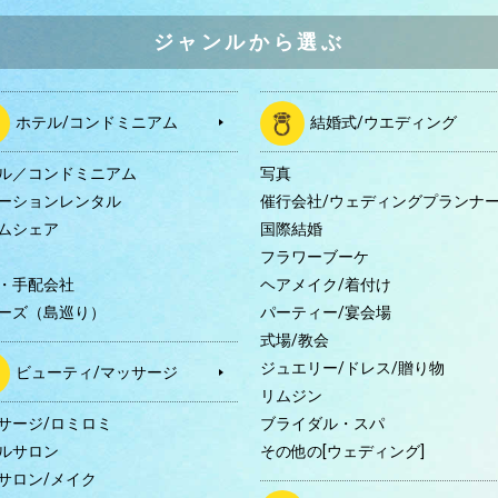
ジャンルから選ぶ
ホテル/コンドミニアム
結婚式/ウエディング
ル／コンドミニアム
写真
ーションレンタル
催行会社/ウェディングプランナ
ムシェア
国際結婚
B
フラワーブーケ
・手配会社
ヘアメイク/着付け
ーズ（島巡り）
パーティー/宴会場
式場/教会
ジュエリー/ドレス/贈り物
ビューティ/マッサージ
リムジン
サージ/ロミロミ
ブライダル・スパ
ルサロン
その他の[ウェディング]
サロン/メイク