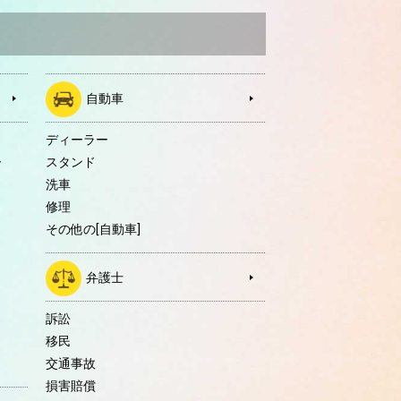
自動車
ディーラー
ー
スタンド
洗車
修理
その他の[自動車]
弁護士
訴訟
移民
交通事故
損害賠償