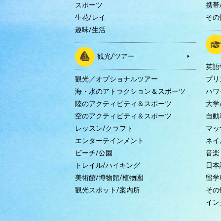
スポーツ
携帯/
生花/レイ
その
趣味/生活
観光/ツアー
英語
観光／オプショナルツアー
プリ
海・水のアトラクション＆スポーツ
ハワ
陸のアクティビティ＆スポーツ
大学
空のアクティビティ＆スポーツ
自動
レッスン/クラフト
マッ
エンターテインメント
ネイ
ビーチ/公園
音楽
トレイル/ハイキング
日本
美術館/博物館/植物園
留学
観光スポット/案内所
その
イン