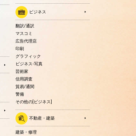
ビジネス
翻訳/通訳
マスコミ
広告代理店
印刷
グラフィック
ビジネス-写真
芸術家
信用調査
貿易/通関
警備
その他の[ビジネス]
不動産・建築
建築・修理