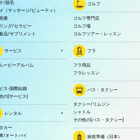
テ/脱毛
ゴルフ
メ（マッサージ/ビューティ）
医療
ゴルフ専門店
リング/セラピー
ゴルフ場
食品/サプリメント
ゴルフツアー・レッスン
サービス
フラ
Dムービーアルバム
フラ用品
フラレッスン
ビス-国際結婚
バス・タクシー
他の[サービス]
タクシー/リムジン
シャトル
レンタル
その他の[バス・タクシー]
タカー
車/オートバイ
旅前準備（日本）