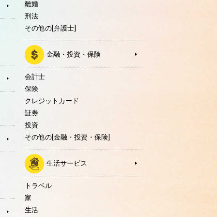
離婚
刑法
その他の[弁護士]
金融・投資・保険
会計士
保険
クレジットカード
証券
投資
その他の[金融・投資・保険]
生活サービス
トラベル
家
生活