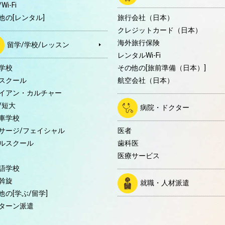
Wi-Fi
他の[レンタル]
旅行会社（日本）
クレジットカード（日本）
海外旅行保険
留学/学校/レッスン
レンタルWi-Fi
学校
その他の[旅前準備（日本）]
スクール
航空会社（日本）
イアン・カルチャー
/短大
病院・ドクター
車学校
サージ/フェイシャル
医者
ルスクール
歯科医
医療サービス
語学校
斡旋
就職・人材派遣
他の[学ぶ/留学]
ターン派遣