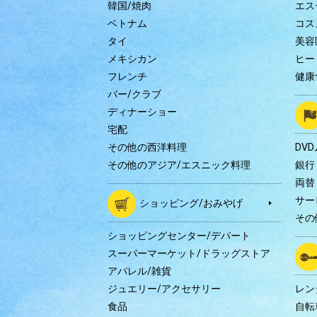
韓国/焼肉
エス
ベトナム
コス
タイ
美容
メキシカン
ヒー
フレンチ
健康
バー/クラブ
ディナーショー
宅配
その他の西洋料理
DV
その他のアジア/エスニック料理
銀行
両替
サー
ショッピング/おみやげ
その
ショッピングセンター/デパート
スーパーマーケット/ドラッグストア
アパレル/雑貨
ジュエリー/アクセサリー
レン
食品
自転