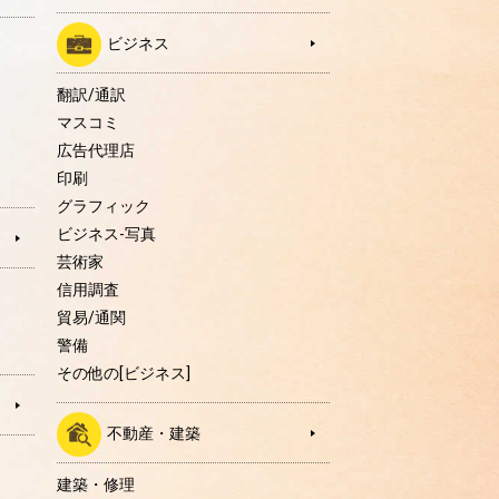
ビジネス
翻訳/通訳
マスコミ
広告代理店
印刷
グラフィック
ビジネス-写真
芸術家
信用調査
貿易/通関
警備
その他の[ビジネス]
不動産・建築
建築・修理