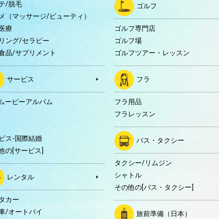
テ/脱毛
ゴルフ
メ（マッサージ/ビューティ）
医療
ゴルフ専門店
リング/セラピー
ゴルフ場
食品/サプリメント
ゴルフツアー・レッスン
サービス
フラ
Dムービーアルバム
フラ用品
フラレッスン
ビス-国際結婚
バス・タクシー
他の[サービス]
タクシー/リムジン
シャトル
レンタル
その他の[バス・タクシー]
タカー
車/オートバイ
旅前準備（日本）