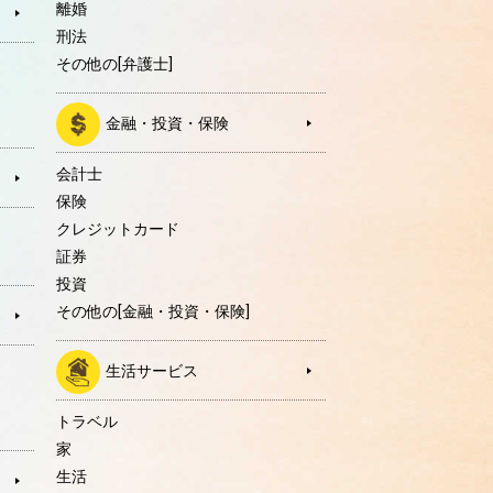
離婚
刑法
その他の[弁護士]
金融・投資・保険
会計士
保険
クレジットカード
証券
投資
その他の[金融・投資・保険]
生活サービス
トラベル
家
生活