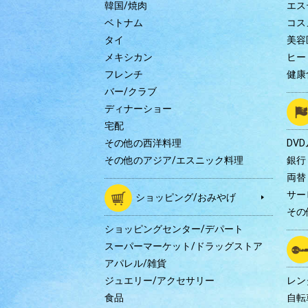
韓国/焼肉
エス
ベトナム
コス
タイ
美容
メキシカン
ヒー
フレンチ
健康
バー/クラブ
ディナーショー
宅配
その他の西洋料理
DV
その他のアジア/エスニック料理
銀行
両替
サー
ショッピング/おみやげ
その
ショッピングセンター/デパート
スーパーマーケット/ドラッグストア
アパレル/雑貨
ジュエリー/アクセサリー
レン
食品
自転