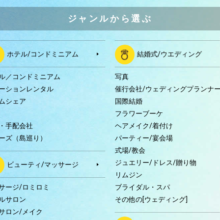
ジャンルから選ぶ
ホテル/コンドミニアム
結婚式/ウエディング
ル／コンドミニアム
写真
ーションレンタル
催行会社/ウェディングプランナ
ムシェア
国際結婚
B
フラワーブーケ
・手配会社
ヘアメイク/着付け
ーズ（島巡り）
パーティー/宴会場
式場/教会
ジュエリー/ドレス/贈り物
ビューティ/マッサージ
リムジン
サージ/ロミロミ
ブライダル・スパ
ルサロン
その他の[ウェディング]
サロン/メイク