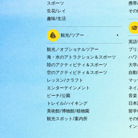
スポーツ
携帯/
生花/レイ
その
趣味/生活
観光/ツアー
英語
観光／オプショナルツアー
プリ
海・水のアトラクション＆スポーツ
ハワ
陸のアクティビティ＆スポーツ
大学
空のアクティビティ＆スポーツ
自動
レッスン/クラフト
マッ
エンターテインメント
ネイ
ビーチ/公園
音楽
トレイル/ハイキング
日本
美術館/博物館/植物園
留学
観光スポット/案内所
その
イン