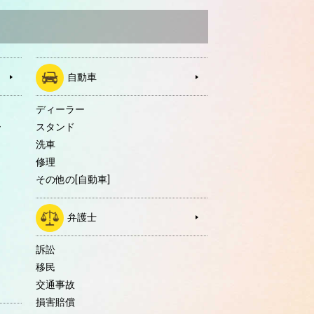
自動車
ディーラー
ー
スタンド
洗車
修理
その他の[自動車]
弁護士
訴訟
移民
交通事故
損害賠償