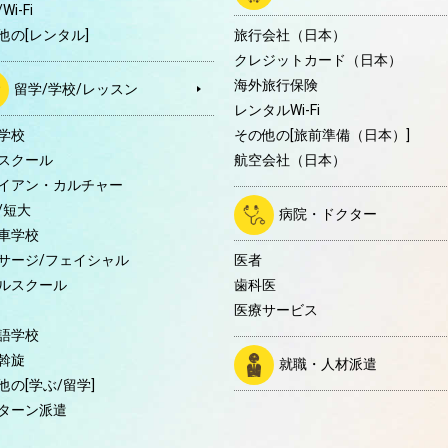
Wi-Fi
他の[レンタル]
旅行会社（日本）
クレジットカード（日本）
海外旅行保険
留学/学校/レッスン
レンタルWi-Fi
学校
その他の[旅前準備（日本）]
スクール
航空会社（日本）
イアン・カルチャー
/短大
病院・ドクター
車学校
サージ/フェイシャル
医者
ルスクール
歯科医
医療サービス
語学校
斡旋
就職・人材派遣
他の[学ぶ/留学]
ターン派遣