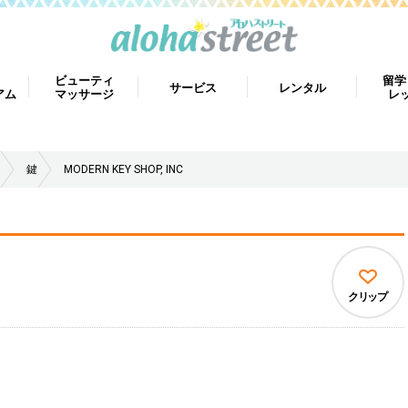
ビューティ
留学
サービス
レンタル
アム
マッサージ
レ
鍵
MODERN KEY SHOP, INC
クリップ