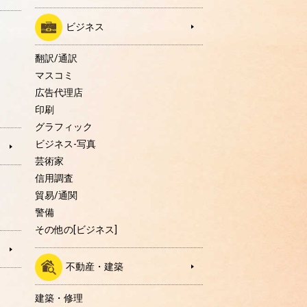
ビジネス
翻訳/通訳
マスコミ
広告代理店
印刷
グラフィック
ビジネス-写真
芸術家
信用調査
貿易/通関
警備
その他の[ビジネス]
不動産・建築
建築・修理