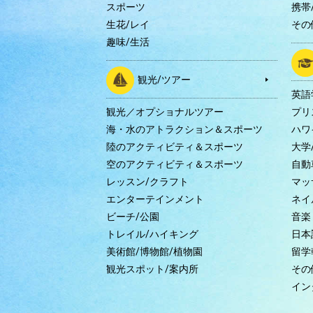
スポーツ
携帯/
生花/レイ
その
趣味/生活
観光/ツアー
英語
観光／オプショナルツアー
プリ
海・水のアトラクション＆スポーツ
ハワ
陸のアクティビティ＆スポーツ
大学
空のアクティビティ＆スポーツ
自動
レッスン/クラフト
マッ
エンターテインメント
ネイ
ビーチ/公園
音楽
トレイル/ハイキング
日本
美術館/博物館/植物園
留学
観光スポット/案内所
その
イン