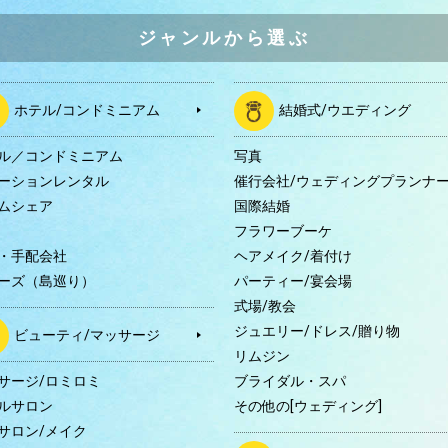
ジャンルから選ぶ
ホテル/コンドミニアム
結婚式/ウエディング
ル／コンドミニアム
写真
ーションレンタル
催行会社/ウェディングプランナ
ムシェア
国際結婚
B
フラワーブーケ
・手配会社
ヘアメイク/着付け
ーズ（島巡り）
パーティー/宴会場
式場/教会
ジュエリー/ドレス/贈り物
ビューティ/マッサージ
リムジン
サージ/ロミロミ
ブライダル・スパ
ルサロン
その他の[ウェディング]
サロン/メイク