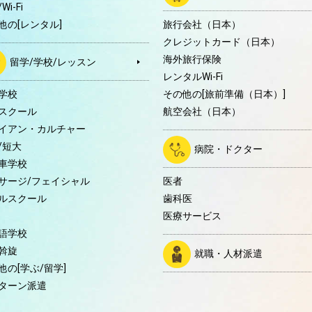
Wi-Fi
他の[レンタル]
旅行会社（日本）
クレジットカード（日本）
海外旅行保険
留学/学校/レッスン
レンタルWi-Fi
学校
その他の[旅前準備（日本）]
スクール
航空会社（日本）
イアン・カルチャー
/短大
病院・ドクター
車学校
サージ/フェイシャル
医者
ルスクール
歯科医
医療サービス
語学校
斡旋
就職・人材派遣
他の[学ぶ/留学]
ターン派遣