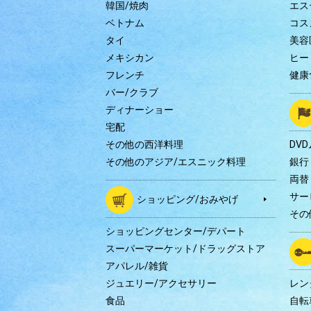
韓国/焼肉
エス
ベトナム
コス
タイ
美容
メキシカン
ヒー
フレンチ
健康
バー/クラブ
ディナーショー
宅配
その他の西洋料理
DV
その他のアジア/エスニック料理
銀行
両替
サー
ショッピング/おみやげ
その
ショッピングセンター/デパート
スーパーマーケット/ドラッグストア
アパレル/雑貨
ジュエリー/アクセサリー
レン
食品
自転