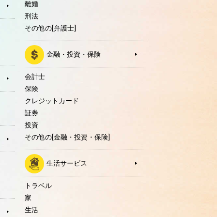
離婚
刑法
その他の[弁護士]
金融・投資・保険
会計士
保険
クレジットカード
証券
投資
その他の[金融・投資・保険]
生活サービス
トラベル
家
生活