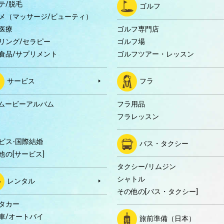
テ/脱毛
ゴルフ
メ（マッサージ/ビューティ）
医療
ゴルフ専門店
リング/セラピー
ゴルフ場
食品/サプリメント
ゴルフツアー・レッスン
サービス
フラ
Dムービーアルバム
フラ用品
フラレッスン
ビス-国際結婚
バス・タクシー
他の[サービス]
タクシー/リムジン
シャトル
レンタル
その他の[バス・タクシー]
タカー
車/オートバイ
旅前準備（日本）