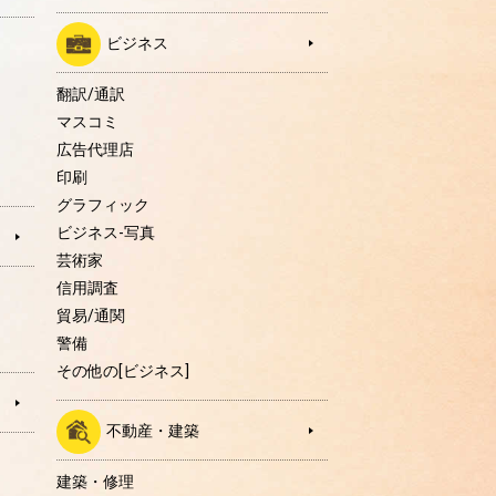
ビジネス
翻訳/通訳
マスコミ
広告代理店
印刷
グラフィック
ビジネス-写真
芸術家
信用調査
貿易/通関
警備
その他の[ビジネス]
不動産・建築
建築・修理