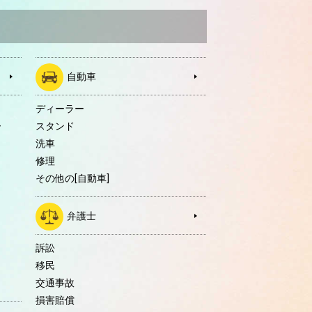
自動車
ディーラー
ー
スタンド
洗車
修理
その他の[自動車]
弁護士
訴訟
移民
交通事故
損害賠償